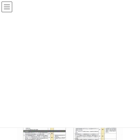
コ
ナ
だいのはら殿塚クリニック
ン
ビ
テ
ゲ
ン
ー
ツ
シ
指針遵守（オンライン診療）
へ
ョ
ス
ン
キ
に
ッ
移
ホーム
指針遵守（オンライン診療）
プ
動
当院はオンライン診療を行う際の注意事項に関して厚労省の指針
を遵守しています。