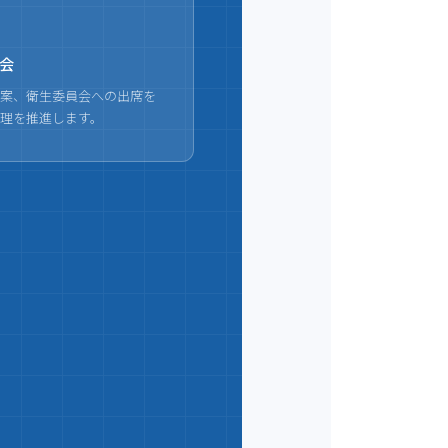
会
案、衛生委員会への出席を
理を推進します。