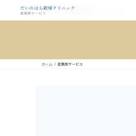
コ
ナ
だいのはら殿塚クリニック
だいのはら殿塚クリニック
ン
ビ
産業医サービス
テ
ゲ
ン
ー
ツ
シ
へ
ョ
ス
ン
キ
に
ッ
移
ホーム
産業医サービス
プ
動