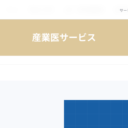
ホーム
外来web 予約
上部・下部内視鏡検査
診療内
サー
産業医サービス