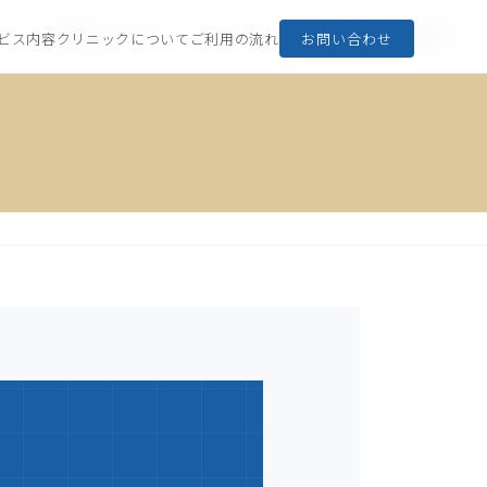
容
自費診療とワクチン
アクセス
FAQ
採用情報
ビス内容
クリニックについて
ご利用の流れ
お問い合わせ